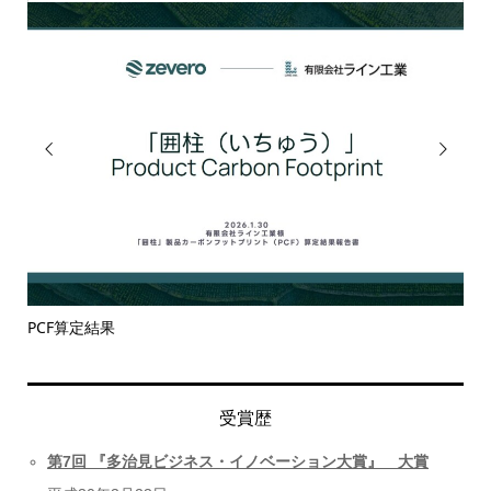


PCF算定結果
ぎ
受賞歴
第7回 『
多治見ビジネス・イノベーション大賞』 大賞