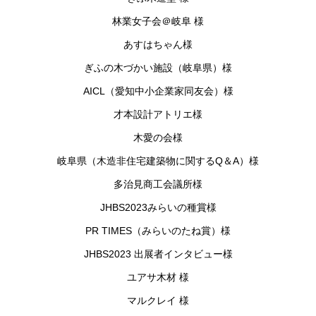
林業女子会＠岐阜 様
あすはちゃん様
ぎふの木づかい施設（岐阜県）様
AICL（愛知中小企業家同友会）様
才本設計アトリエ様
木愛の会様
岐阜県（木造非住宅建築物に関するQ＆A）様
多治見商工会議所様
JHBS2023みらいの種賞様
PR TIMES（みらいのたね賞）様
JHBS2023 出展者インタビュー様
ユアサ木材 様
マルクレイ 様