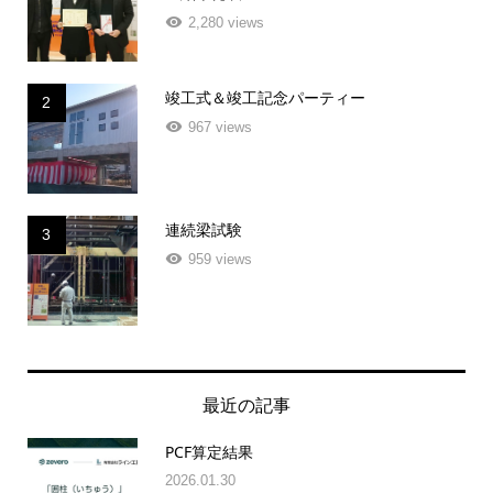
2,280 views
竣工式＆竣工記念パーティー
2
967 views
連続梁試験
3
959 views
最近の記事
PCF算定結果
2026.01.30