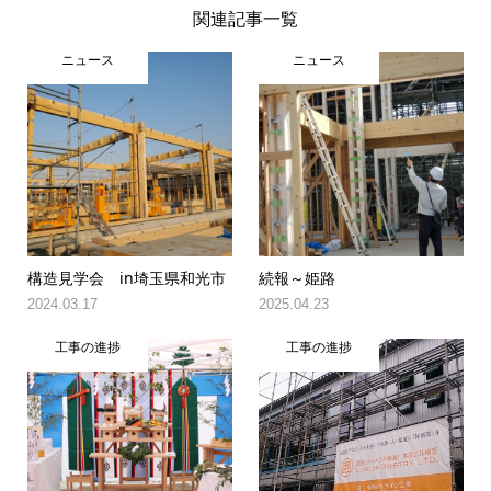
関連記事一覧
ニュース
ニュース
構造見学会 in埼玉県和光市
続報～姫路
2024.03.17
2025.04.23
工事の進捗
工事の進捗