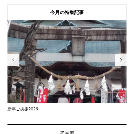
今月の特集記事


新年ご挨拶2026
木
受賞歴