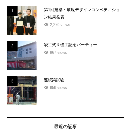
第1回建築・環境デザインコンペティショ
1
ン結果発表
2,279 views
竣工式＆竣工記念パーティー
2
967 views
連続梁試験
3
959 views
最近の記事