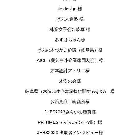
iie design
様
ぎふ木造塾 様
林業女子会＠岐阜 様
あすはちゃん様
ぎふの木づかい施設（岐阜県）様
AICL（愛知中小企業家同友会）様
才本設計アトリエ様
木愛の会様
岐阜県（木造非住宅建築物に関するQ＆A）様
多治見商工会議所様
JHBS2023みらいの種賞様
PR TIMES（みらいのたね賞）様
JHBS2023 出展者インタビュー様