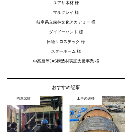
ユアサ木材 様
マルクレイ 様
岐阜県立森林文化アカデミー 様
ダイドーハント 様
日経クロステック 様
スターホーム 様
中高層等JAS構造材実証支援事業 様
おすすめ記事
構造試験
工事の進捗