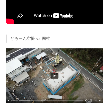
どろーん空撮 vs 囲柱